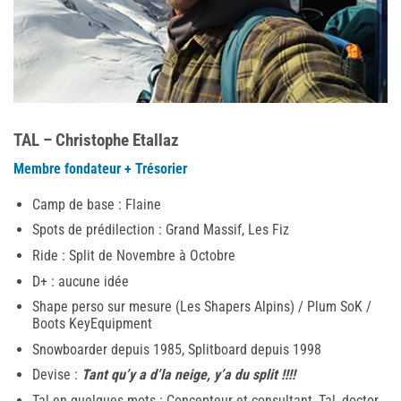
TAL – Christophe Etallaz
Membre fondateur + Tré
sorier
Camp de base : Flaine
Spots de prédilection : Grand Massif, Les Fiz
Ride : Split de Novembre à Octobre
D+ : aucune idée
Shape perso sur mesure (Les Shapers Alpins) / Plum SoK /
Boots KeyEquipment
Snowboarder depuis 1985, Splitboard depuis 1998
Devise :
Tant qu’y a d’la neige, y’a du split !!!!
Tal en quelques mots : Concepteur et consultant, Tal, doctor