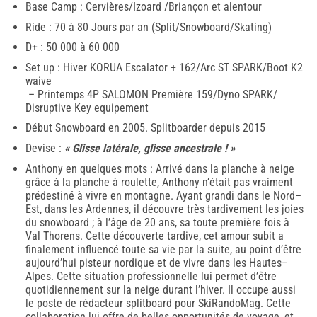
Base Camp : Cervières/Izoard /Briançon et alentour
Ride : 70 à 80 Jours par an (Split/Snowboard/Skating)
D+ : 50 000 à 60 000
Set up : Hiver KORUA Escalator + 162/Arc ST SPARK/Boot K2
waive
– Printemps 4P SALOMON Première 159/Dyno SPARK/
Disruptive Key equipement
Début Snowboard en 2005. Splitboarder depuis 2015
Devise :
« Glisse latérale, glisse ancestrale ! »
Anthony en quelques mots : Arrivé dans la planche à neige
grâce à la planche à roulette, Anthony n’était pas vraiment
prédestiné à vivre en montagne. Ayant grandi dans le Nord–
Est, dans les Ardennes, il découvre très tardivement les joies
du snowboard ; à l’âge de 20 ans, sa toute première fois à
Val Thorens. Cette découverte tardive, cet amour subit a
finalement influencé toute sa vie par la suite, au point d’être
aujourd’hui pisteur nordique et de vivre dans les Hautes–
Alpes. Cette situation professionnelle lui permet d’être
quotidiennement sur la neige durant l’hiver. Il occupe aussi
le poste de rédacteur splitboard pour SkiRandoMag. Cette
collaboration lui offre de belles opportunités de voyage, et