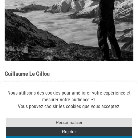
Guillaume Le Gillou
Décédé en janvier 2024, « GLG » était notre webmaster mais
surtout il a été le premier partenaire de Splitboard France avec
sa marque Âme Snowboard.
Plus d’infos :
ame-snowboard.com
et
glg.photos