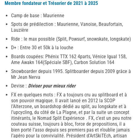
Membre fondateur et Trésorier de 2021 à 2025
Camp de base : Maurienne
Spots de prédilection : Maurienne, Vanoise, Beaufortain,
Lauzière
Ride : le max possible (Split, Powsurf, snowskate, longskate)
D+ : Entre 30 et 50k à la louche
Boards coupées: Phénix TTX 162 4parts, Vénice Igual 158,
Ame Awakn 164(Spéciale SBF), Carbon Solution 164
Snowboarder depuis 1995. Splitboarder depuis 2009 grâce à
Mr Jean Nerva
Devise :
Diviser pour mieux rider
FX en quelques mots : FX a toujours cru au splitboard et à
son pouvoir magique. Il avait lancé en 2012 la SCOP
l’Alterzone, un boardshop dédié au split, au longskate et à
l’upcycling, du côté de La Plagne, et par la suite un concept
itinérants, le Nomad Split Expérience . FX, c’est un peu notre
couteau suisse, toujours à bloc, force de propositions, il a
bien porté l’asso depuis ses premiers pas et n’oublie jamais
l’apéro pour la convivialité. Président d’ArtSkiTEch, artisan